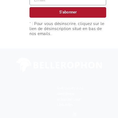
S'abonner
* : Pour vous désinscrire, cliquez sur le
lien de désinscription situé en bas de
nos emails.
Retrouvez nos
Accueil
dernières
Société
actualités sur
Solutions
LinkedIn :
Références
Actualités