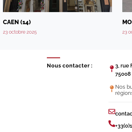
CAEN (14)
MO
23 octobre 2025
23 o
3, rue 
Nous contacter :
75008 
Nos b
région
contac
+33(0)