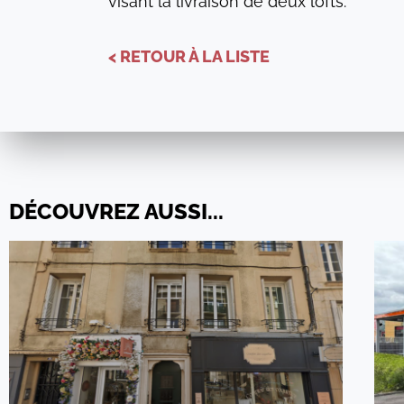
visant la livraison de deux lofts.
< RETOUR À LA LISTE
DÉCOUVREZ AUSSI...