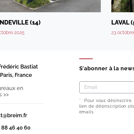
NDEVILLE (14)
LAVAL (
ctobre 2025
23 octobr
Frédéric Bastiat
S'abonner à la news
Paris, France
ureaux en
s >>
* : Pour vous désinscrire,
lien de désinscription si
emails.
t@breim.fr
1 88 46 40 60